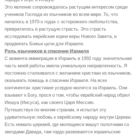
Это явление сопровождалось растущим интересом среди
учеников Господа из язычников во всем мире. То, что
началось в 1970-х годах с осторожного любопытства,
превратилось в растущую страсть. Это страсть
исследовать еврейские корни веры Нового Завета, и
продвигать Божьи цели для Израиля.
Роль язычников в спасении Израиля
С момента иммиграции в Израиль в 1992 году значительная
часть моей работы имела уникальную направленность. Я
постоянно сталкивался с желанием христиан из язычников,
оказывать помощь в спасении Израиля. На всех
континентах христиане усердно молятся за Израиль. Они
взывают к Богу, прося о том, чтобы еврейский народ обрел
Иешуа (Иисуса), как своего Царя Мессию.
Путешествуя по многим странам, я испытал эту
удивительную любовь к еврейскому народу внутри Церкви.
Есть немало церквей, где молящиеся машут полотнами со
звездами Давида, там гордо развеваются израильские