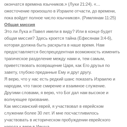
окончатся времена язычников.» (Луки 21:24). «…
ожесточение произошло в Израиле отчасти, до времени,
пока войдет полное число язычников». (Римлянам 11:25)
Общая миссия
Это ли Лука и Павел имели в виду? Или в конце будет
общая миссия? Здесь кроется тайна (Ефесянам 3:4-6),
которая должна быть раскрыта в наше время. Нам
предоставляется беспрецедентная возможность изменить
трагическое разделение между нами и, тем самым,
приветствовать возвращение Царя, как Его друзья по
завету, глубоко преданные Ему и друг другу.
Я верю, что у нас есть редкий шанс показать Израилю и
народам, что такое смирение и взаимное служение.
Другими словами, я верю, что Бог дал нам высокое и
волнующее призвание.
Как мессианский еврей, я участвовал в еврейском
служении более 30 лет. И мне посчастливилось
участвовать в историческом пробуждении еврейского
народа к вере в Иешуа.