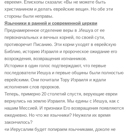
евреем». Епископы сказали: «Вы не можете быть
христианином и делать еврейские вещи». Но обе эти
стороны были неправы.
Язычники в ранней и современной церкви
Преднамеренное отделение веры в .Иешуа от ее
первоначальных и вечных корней, по своей сути,
противоречит Писанию. Эти корни уходят в еврейскую
Библию, историю Израиля и пророческое ожидание его
возрождения, возвращения изгнанников.
Историки в один голос подтверждают, что первые
последователи Иешуа и первые общины были полностью
еврейскими. Они почитали Тору Израиля и ждали
исполнения слов пророков.
Теперь, примерно 20 столетий спустя, верующие евреи
вернулись на землю Израиля. Мы едины с Иешуа, как с
нашим Мессией. И признаки Его возвращения появляются
ежедневно. Но что же язычники? Неужели их время
закончилось?
«и Иерусалим будет попираем язычниками, доколе не