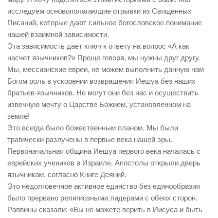
исследуем основополагающие отрывки из Священных
Писаний, которые дают сильное богословское понимание
нашей взаимной зависимости.
Эта зависимость дает ключ к ответу на вопрос «А как
насчет язычников?» Проще говоря, мы нужны друг другу.
Мы, мессианские евреи, не можем выполнить данную нам
Богом роль в ускорении возвращения Иешуа без наших
братьев-язычников. Не могут они без нас и осуществить
извечную мечту о Царстве Божием, установленном на
земле!
Это всегда было божественным планом. Мы были
трагически разлучены в первые века нашей эры.
Первоначальная община Иешуа первого века началась с
еврейских учеников в Израиле. Апостолы открыли дверь
язычникам, согласно Книге Деяний.
Это недолговечное активное единство без единообразия
было прервано религиозными лидерами с обеих сторон.
Раввины сказали: «Вы не можете верить в Иисуса и быть