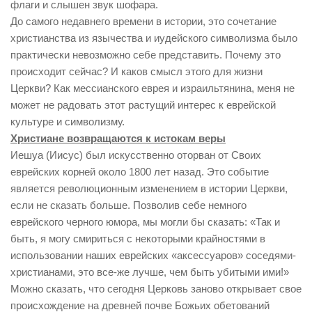
флаги и слышен звук шофара.
До самого недавнего времени в истории, это сочетание
христианства из язычества и иудейского символизма было
практически невозможно себе представить. Почему это
происходит сейчас? И каков смысл этого для жизни
Церкви? Как мессианского еврея и израильтянина, меня не
может не радовать этот растущий интерес к еврейской
культуре и символизму.
Христиане возвращаются к истокам веры
Иешуа (Иисус) был искусственно оторван от Своих
еврейских корней около 1800 лет назад. Это событие
является революционным изменением в истории Церкви,
если не сказать больше. Позволив себе немного
еврейского черного юмора, мы могли бы сказать: «Так и
быть, я могу смириться с некоторыми крайностями в
использовании наших еврейских «аксессуаров» соседями-
христианами, это все-же лучше, чем быть убитыми ими!»
Можно сказать, что сегодня Церковь заново открывает свое
происхождение на древней почве Божьих обетований