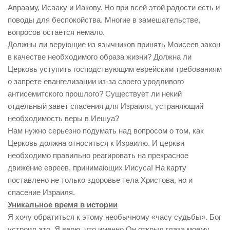
Аврааму, Исааку и Иакову. Но при всей этой радости есть и
поводы для беспокойства. Многие в замешательстве,
вопросов остается немало.
Должны ли верующие из язычников принять Моисеев закон
в качестве необходимого образа жизни? Должна ли
Церковь уступить господствующим еврейским требованиям
о запрете евангелизации из-за своего уродливого
антисемитского прошлого? Существует ли некий
отдельный завет спасения для Израиля, устраняющий
необходимость веры в Иешуа?
Нам нужно серьезно подумать над вопросом о том, как
Церковь должна относиться к Израилю. И церкви
необходимо правильно реагировать на прекрасное
движение евреев, принимающих Иисуса! На карту
поставлено не только здоровье тела Христова, но и
спасение Израиля.
Уникальное время в истории
Я хочу обратиться к этому необычному «часу судьбы». Бог
устроил это. Я верю, что именно Он открыл глаза моему