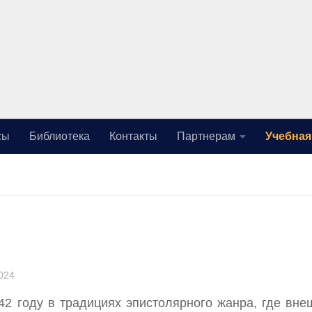
сы
Библиотека
Контакты
Партнерам
Учебная
024
42 году в традициях эпистолярного жанра, где вне