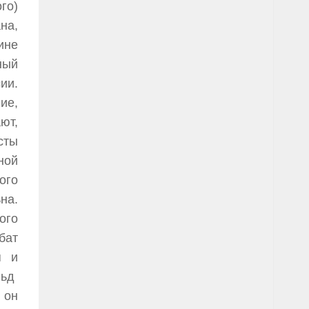
го)
на,
ине
ный
ии.
ие,
ют,
сты
ной
ого
на.
ого
бат
я и
льд
 он