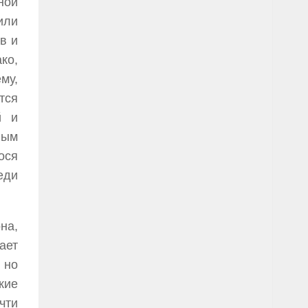
ной
или
в и
ко,
му,
тся
й и
вым
ося
еди
на,
ает
 но
кие
чти