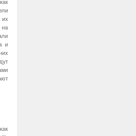
как
ели
 их
 на
али
а и
них
дут
ами
ают
как