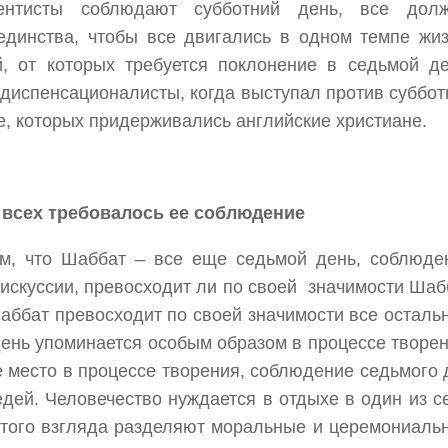
вентисты соблюдают субботний день, все дол
единства, чтобы все двигались в одном темпе жиз
 от которых требуется поклонение в седьмой де
диспенсационалисты, когда выступал против суббот
е, которых придерживались английские христиане.
т всех требовалось ее соблюдение
том, что Шаббат – все еще седьмой день, соблюде
дискуссии, превосходит ли по своей значимости Шаб
Шаббат превосходит по своей значимости все осталь
день упоминается особым образом в процессе творен
е место в процессе творения, соблюдение седьмого 
едей. Человечество нуждается в отдыхе в один из с
этого взгляда разделяют моральные и церемониаль