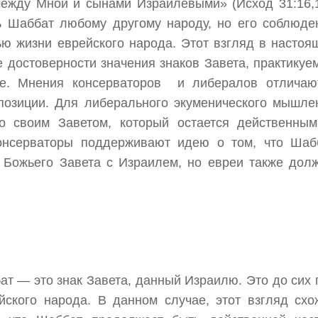
между Мной и сынами Израилевыми» (Исход 31:16,1
 Шаббат любому другому народу, но его соблюде
ю жизни еврейского народа. Этот взгляд в настоя
 достоверности значения знаков Завета, практикуе
е. Мнения консерваторов и либералов отличаю
позиции. Для либерального экуменического мышле
 своим Заветом, который остается действенным
Консерваторы поддерживают идею о том, что Шаб
ь Божьего Завета с Израилем, но евреи также дол
ат — это знак Завета, данный Израилю. Это до сих 
ского народа. В данном случае, этот взгляд схо