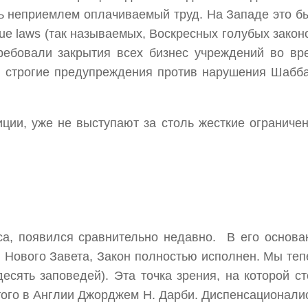
нь неприемлем оплачиваемый труд. На Западе это б
e laws (так называемых, Воскресных голубых законо
ребовали закрытия всех бизнес учреждений во вр
ь строгие предупреждения против нарушения Шабб
иции, уже не выступают за столь жесткие ограничен
оса, появился сравнительно недавно. В его основа
 Нового Завета, Закон полностью исполнен. Мы теп
сять заповедей). Эта точка зрения, на которой ст
ого в Англии Джорджем Н. Дарби. Диспенсационали