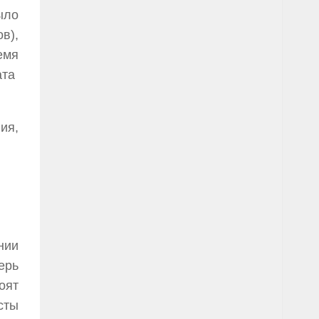
ыло
в),
емя
ата
ия,
нии
ерь
оят
сты