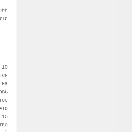
нии
иги
 10
тся
 на
овь
тое
что
 10
тво