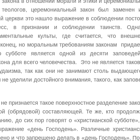
 закона в отношении морали и этики и церемониаль
 теологов, церемониальный закон был заменен 
ой церкви это нашло выражение в соблюдении посто
есс, в признании и соблюдении таинств. Одна
аментальные культы, где считается, что внешне
конец, но моральным требованиям законам придае
о субботе является одной из десяти заповеде
кона для всего человечества. Это не является тако
удаизма, так как они не занимают столь выдающег
 не уделили достойного внимания, такого, как запов
е признается такое поверхностное разделение зако
ой (обрядовой) составляющей. Те же, кто продолж
ию, до сих пор говорят о «христианской субботе»,
ражение «день Господень». Различные христианс
ено и что запрещено делать в «день Господень». По