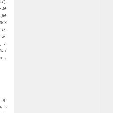
7).
ние
щее
мых
тся
ния
, а
бат
жны
пор
ж с