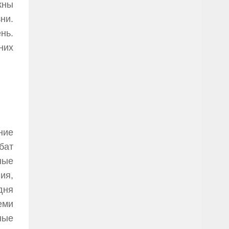
жны
ни.
нь.
них
ние
бат
ные
ия,
дня
еми
ные