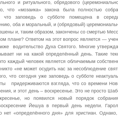
льного и ритуального, обрядового (церемониально
го, что «мозаика» закона была полностью собра
о, что заповедь о субботе помещена в серед
ению, оба и моральный, и (обрядовый) церемониаль
шены и, таким образом, закончены со смертью Месс
ком плане? Ответом на этот вопрос является — учен
акже водительство Духа Святого. Многие утвержда
зывает ни на какой определённый день. Такие тек
, что каждый человек является обличаемым собствен
о никто «не может осудить нас за несоблюдение свят
ого, что сегодня уже заповедь о субботе неактуаль
ты придерживаются взгляда, что со времени Нов
ния, и этот день – воскресенье. Это не просто Шаб
кресенье, но появился новый порядок собрани
 воскресение Йешуа в первый день недели. Гаро
о нет «определённого дня» для христиан. Однако,