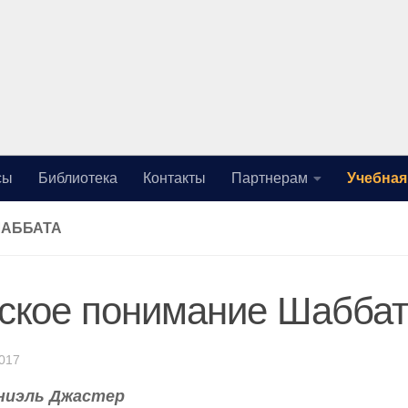
сы
Библиотека
Контакты
Партнерам
Учебная
ШАББАТА
ское понимание Шабба
2017
ниэль Джастер