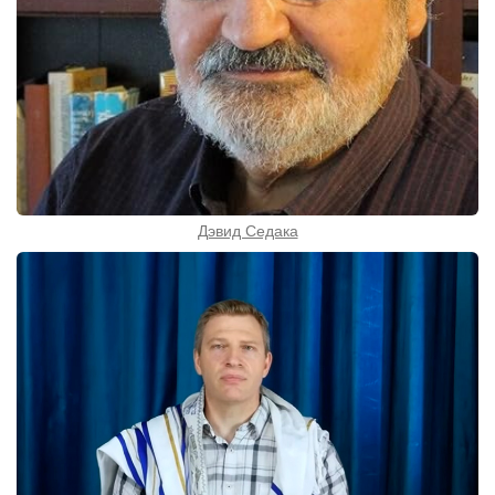
Дэвид Седака