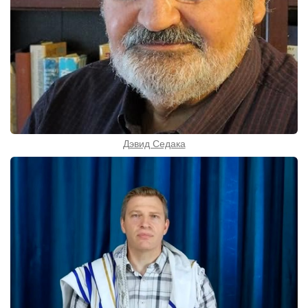
Дэвид Седака