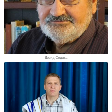
Дэвид Седака